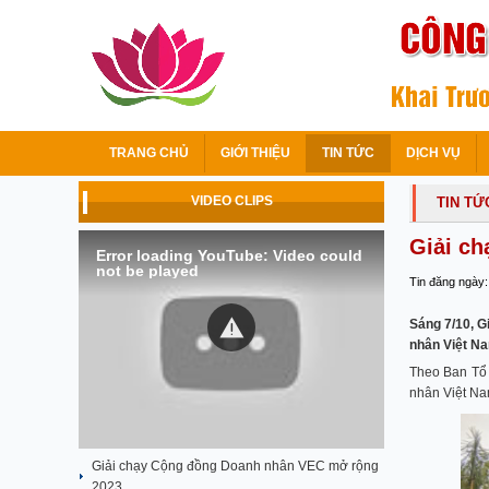
TRANG CHỦ
GIỚI THIỆU
TIN TỨC
DỊCH VỤ
VIDEO CLIPS
TIN TỨ
Giải c
Error loading YouTube: Video could
not be played
Tin đăng ngày:
Sáng 7/10, G
nhân Việt Na
Theo Ban Tổ 
nhân Việt Na
Giải chạy Cộng đồng Doanh nhân VEC mở rộng
2023