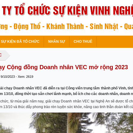
SỰ KIỆN ĐÃ TỔ CHỨC
NHÂN SỰ
CHO THUÊ
C
hạy Cộng đồng Doanh nhân VEC mở rộng 2023
 9/10/2023 - Xem: 2619
iải chạy Doanh nhân VEC đã diễn ra tại Công viên trung tâm thành phố Vinh,
m 13/10, đồng thời tạo sân chơi lành mạnh, bổ ích cho các doanh nhân, doanh ng
chức, từ mùa giải năm nay, giải chạy Doanh nhân VEC tại Nghệ An sẽ được tổ 
m 13/10 và thúc đẩy phong trào rèn luyện sức khỏe, nâng cao tinh thần đoàn kết 