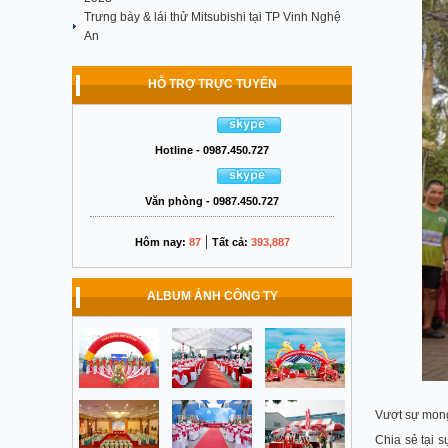
Trưng bày & lái thử Mitsubishi tại TP Vinh Nghệ
An
HỖ TRỢ TRỰC TUYẾN
Hotline - 0987.450.727
Văn phòng - 0987.450.727
|
Hôm nay:
87
Tất cả:
393,887
ALBUM ẢNH CÔNG TY
Vượt sự mong 
Chia sẻ tại 