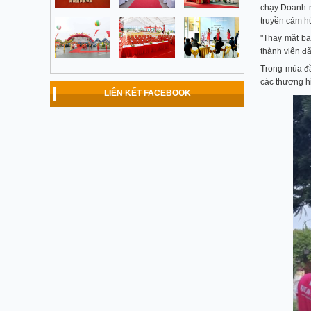
chạy Doanh n
truyền cảm h
"Thay mặt ba
thành viên đ
Trong mùa đầ
các thương h
LIÊN KẾT FACEBOOK