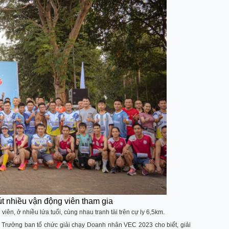
t nhiều vận động viên tham gia
iên, ở nhiều lứa tuổi, cùng nhau tranh tài trên cự ly 6,5km.
 Trưởng ban tổ chức giải chạy Doanh nhân VEC 2023 cho biết, giải