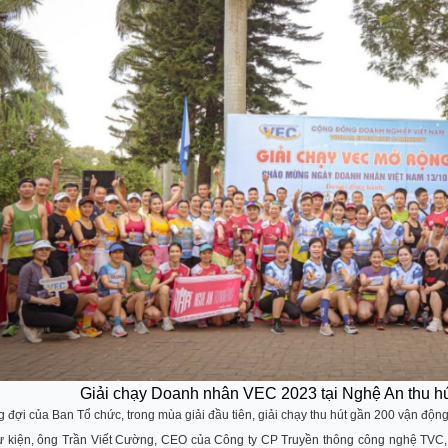
Giải chạy Doanh nhân VEC 2023 tại Nghệ An thu hú
đợi của Ban Tổ chức, trong mùa giải đầu tiên, giải chạy thu hút gần 200 vận động v
sự kiện, ông Trần Viết Cường, CEO của Công ty CP Truyền thông công nghệ TVC,