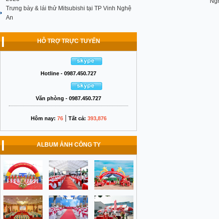
Ng
Trưng bày & lái thử Mitsubishi tại TP Vinh Nghệ
An
HỖ TRỢ TRỰC TUYẾN
Hotline - 0987.450.727
Văn phòng - 0987.450.727
|
Hôm nay:
76
Tất cả:
393,876
ALBUM ẢNH CÔNG TY