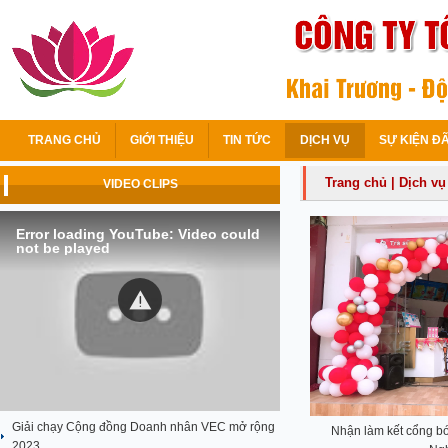
TRANG CHỦ
GIỚI THIỆU
TIN TỨC
DỊCH VỤ
SỰ KIỆN Đ
Trang chủ
|
Dịch vụ
VIDEO CLIPS
Error loading YouTube: Video could
not be played
Giải chạy Cộng đồng Doanh nhân VEC mở rộng
Nhận làm kết cổng bó
2023