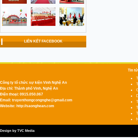
LIÊN KẾT FACEBOOK
Tin t
T
Công ty tổ chức sự kiện Vinh Nghệ An
T
Địa chỉ: Thành phố Vinh, Nghệ An
G
Điện thoại: 0915.050.067
D
Email:
truyenthongcongnghe@gmail.com
T
Website: http://saonghean.com
T
T
N
Design by TVC Media