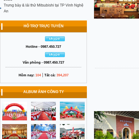
Trưng bày & lái thử Mitsubishi tại TP Vinh Nghệ
An
HỖ TRỢ TRỰC TUYẾN
Hotline - 0987.450.727
Văn phòng - 0987.450.727
|
Hôm nay:
104
Tất cả:
394,207
ALBUM ẢNH CÔNG TY