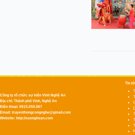
Tin t
T
Công ty tổ chức sự kiện Vinh Nghệ An
T
Địa chỉ: Thành phố Vinh, Nghệ An
G
Điện thoại: 0915.050.067
D
Email:
truyenthongcongnghe@gmail.com
T
Website: http://saonghean.com
T
T
N