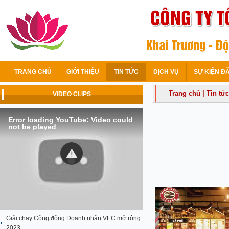
TRANG CHỦ
GIỚI THIỆU
TIN TỨC
DỊCH VỤ
SỰ KIỆN Đ
Trang chủ
|
Tin tức
VIDEO CLIPS
Error loading YouTube: Video could
not be played
Giải chạy Cộng đồng Doanh nhân VEC mở rộng
2023