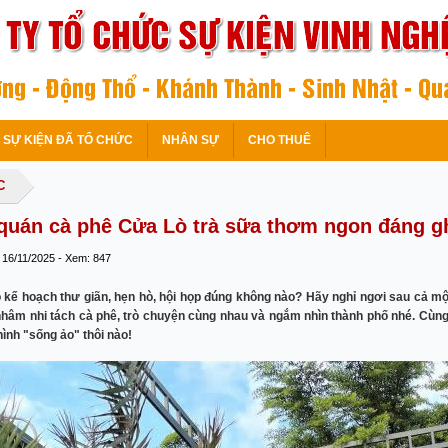
SỰ KIỆN ĐÃ TỔ CHỨC
NHÂN SỰ
CHO THUÊ
C
quán cà phê Cửa Lò trà sữa thơm ngon đáng g
 16/11/2025 - Xem: 847
kế hoạch thư giãn, hẹn hò, hội họp đúng không nào? Hãy nghỉ ngơi sau cả mộ
nhâm nhi tách cà phê, trò chuyện cùng nhau và ngắm nhìn thành phố nhé. Cùn
hình "sống ảo" thôi nào!