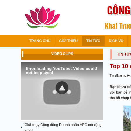
TRANG CHỦ
GIỚI THIỆU
TIN TỨC
DỊCH VỤ
VIDEO CLIPS
TIN TỨ
Top 10 
Error loading YouTube: Video could
not be played
Tin đăng ngày:
Bạn chưa có 
với bạn bè, 
tha hồ chụp 
Giải chạy Cộng đồng Doanh nhân VEC mở rộng
2023