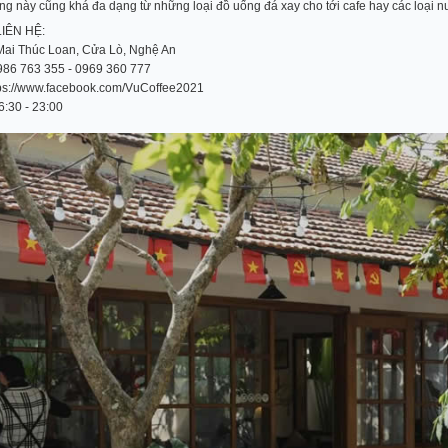
ếng này cũng khá đa dạng từ những loại đồ uống đá xay cho tới cafe hay các loại 
IÊN HỆ:
 Mai Thúc Loan, Cửa Lò, Nghệ An
0986 763 355 - 0969 360 777
ps://www.facebook.com/VuCoffee2021
6:30 - 23:00