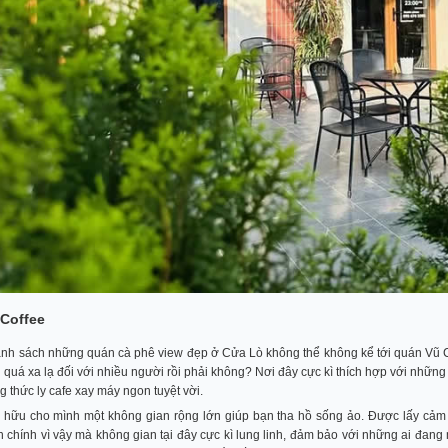
ũ Coffee
nh sách những quán cà phê view đẹp ở Cửa Lò không thể không kể tới quán Vũ Co
quá xa lạ đối với nhiều người rồi phải không? Nơi đây cực kì thích hợp với những
 thức ly cafe xay máy ngon tuyệt vời.
 hữu cho mình một không gian rộng lớn giúp bạn tha hồ sống ảo. Được lấy cảm
n chính vì vậy mà không gian tại đây cực kì lung linh, đảm bảo với những ai đa