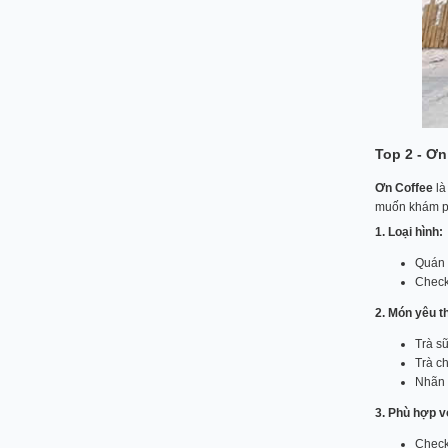
Top 2 - Ơn
Ơn Coffee
là
muốn khám ph
1. Loại hình:
Quán 
Check
2. Món yêu t
Trà s
Trà ch
Nhãn 
3. Phù hợp v
Check