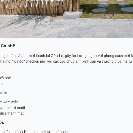
 Cà phê
 một quán cà phê mới toanh tại Cửa Lò, gây ấn tượng mạnh với phong cách mới lạ
á một "tọa độ" check-in mới với các góc chụp ảnh xinh xắn và thưởng thức menu
cà phê.
 in
hích:
ữa kem mặn.
anh leo xí muội.
dừa thanh mát
ới:
-in, "sống ảo"
:
Không gian đẹp, lên ảnh xinh.