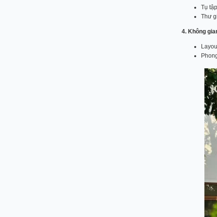
Tụ tậ
Thư gi
4. Không gia
Layou
Phong