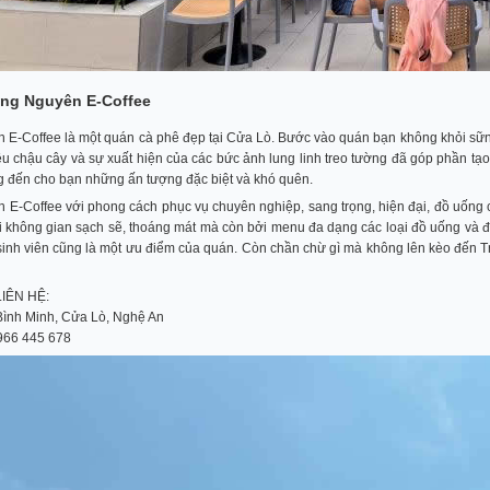
rung Nguyên E-Coffee
 E-Coffee là một quán cà phê đẹp tại Cửa Lò. Bước vào quán bạn không khỏi sững
u chậu cây và sự xuất hiện của các bức ảnh lung linh treo tường đã góp phần tạo 
 đến cho bạn những ấn tượng đặc biệt và khó quên.
 E-Coffee với phong cách phục vụ chuyên nghiệp, sang trọng, hiện đại, đồ uống 
i không gian sạch sẽ, thoáng mát mà còn bởi menu đa dạng các loại đồ uống và đ
 sinh viên cũng là một ưu điểm của quán. Còn chần chừ gì mà không lên kèo đến 
IÊN HỆ:
 Bình Minh, Cửa Lò, Nghệ An
0966 445 678